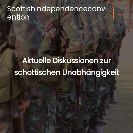
Zum
Scottishindependenceconv
Inhalt
ention
springen
Aktuelle Diskussionen zur
schottischen Unabhängigkeit